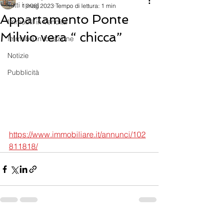
Tutti i post
1 mag 2023
Tempo di lettura: 1 min
Appartamento Ponte
Immobili in vendita
Milvio vera “ chicca”
Immobili in locazione
Notizie
Pubblicità
https://www.immobiliare.it/annunci/102
811818/