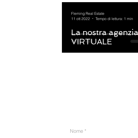
Fleming Real Estate
11 ott 2022
Tempo di lettura: 1 min
La nostra agenzi
VIRTUALE
Vorrei far 
Nome