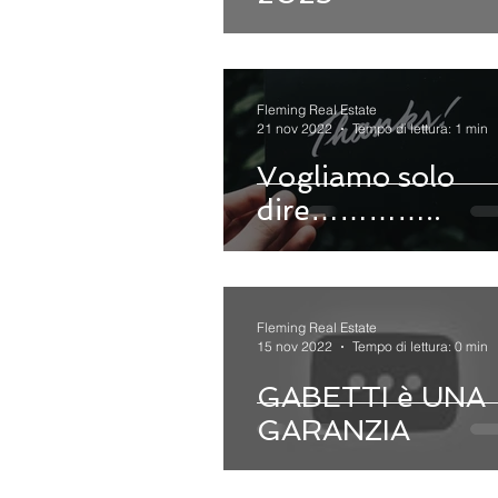
Fleming Real Estate
21 nov 2022
Tempo di lettura: 1 min
Vogliamo solo
dire…………..
Fleming Real Estate
15 nov 2022
Tempo di lettura: 0 min
GABETTI è UNA
GARANZIA