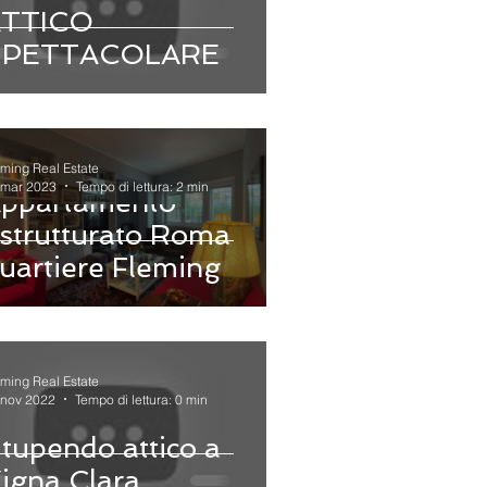
ATTICO
SPETTACOLARE
eming Real Estate
 mar 2023
Tempo di lettura: 2 min
ppartamento
istrutturato Roma
uartiere Fleming
eming Real Estate
 nov 2022
Tempo di lettura: 0 min
tupendo attico a
igna Clara