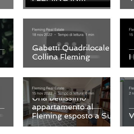
LOCAZIONE 120 mq
con terrazzo e veranda
termoautonomo.
Fleming Real Estate
Fl
18 nov 2022
Tempo di lettura: 1 min
15
Gabetti Quadrilocale
Collina Fleming
I
Fleming Real Estate
Fl
15 nov 2022
Tempo di lettura: 0 min
2 
Una bellissimo
appartamento al
Fleming esposto a Sud
V