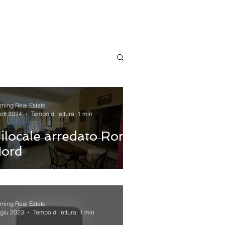
eming Real Estate
ott 2024
Tempo di lettura: 1 min
ilocale arredato Roma
ord
eming Real Estate
 giu 2023
Tempo di lettura: 1 min