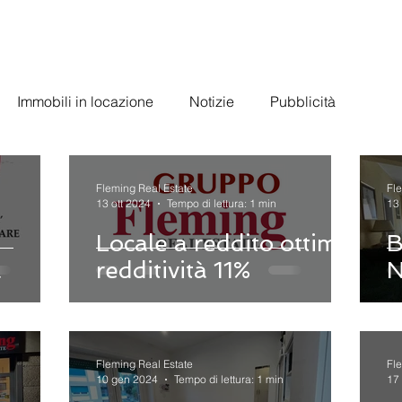
Immobili in locazione
Notizie
Pubblicità
Fleming Real Estate
Fl
13 ott 2024
Tempo di lettura: 1 min
13 
Locale a reddito ottima
B
à
redditività 11%
N
Fleming Real Estate
Fl
10 gen 2024
Tempo di lettura: 1 min
17