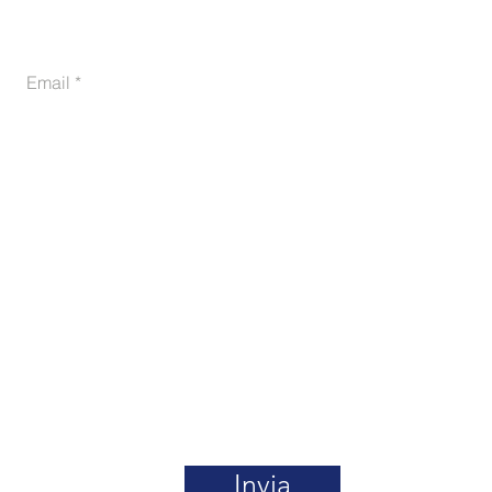
Email
Tel. 06.36.30.31.16
a ( RM ) 00191,
Mail dir
Invia
info@fl