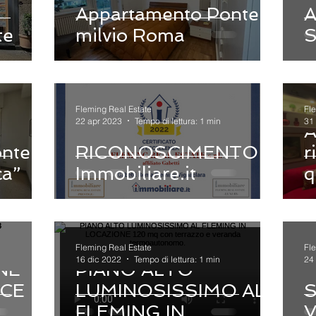
Appartamento Ponte
te
milvio Roma
Fleming Real Estate
Fl
22 apr 2023
Tempo di lettura: 1 min
31
A
nte
RICONOSCIMENTO di
r
ca”
Immobiliare.it
q
Fleming Real Estate
Fl
16 dic 2022
Tempo di lettura: 1 min
24
NE
PIANO ALTO
ICE
LUMINOSISSIMO AL
S
FLEMING IN
V