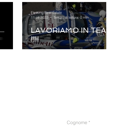
Fleming Real Estate
11 ott 2022
Tempo di lettura: 0 min
a
LAVORIAMO IN TEAM
!!!!
valutare il mio immobi
Cognome