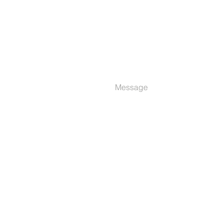
Message
Via F. Saverio Nitti 60/62 - Rom
Italia