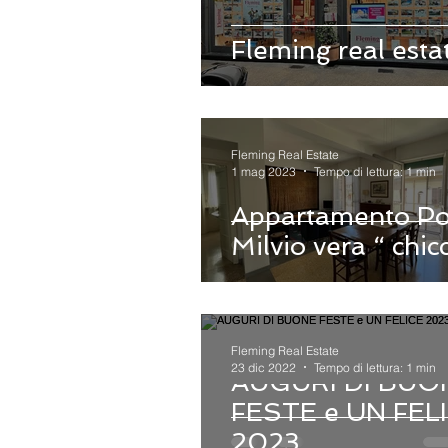
Fleming real esta
Fleming Real Estate
1 mag 2023
Tempo di lettura: 1 min
Appartamento Po
Milvio vera “ chic
Fleming Real Estate
23 dic 2022
Tempo di lettura: 1 min
AUGURI DI BUO
FESTE e UN FEL
2023