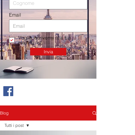
Email
Voglio iscrivermi alla tua
mailing list.
Invia
Blog
Tutti i post