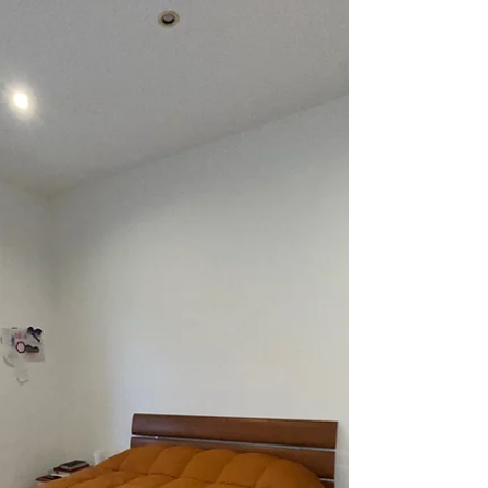
Se dovete vendere o affittare contattateci per una
valutazione gratuita tel. 0636303116.