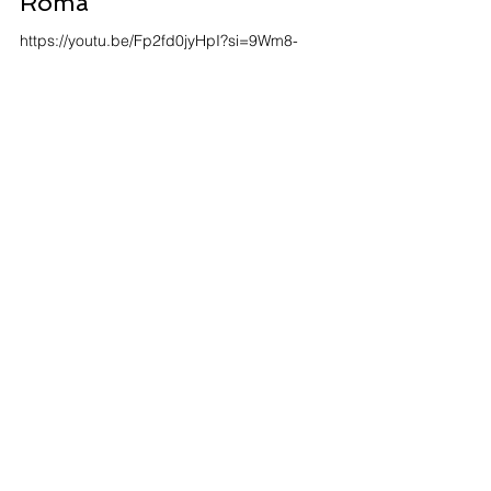
Fleming Real Estate
10 gen 2024
Tempo di lettura: 1 min
Appartamento Ponte milvio
Roma
https://youtu.be/Fp2fd0jyHpI?si=9Wm8-
knC86IXvZP1
Load video