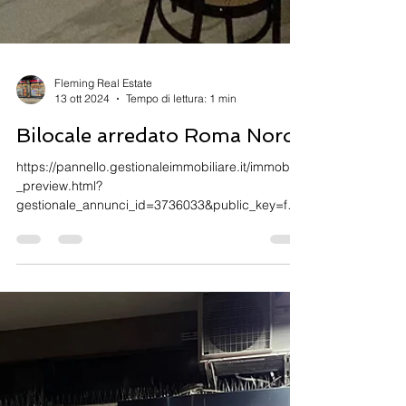
Fleming Real Estate
13 ott 2024
Tempo di lettura: 1 min
Bilocale arredato Roma Nord
https://pannello.gestionaleimmobiliare.it/immobile
_preview.html?
gestionale_annunci_id=3736033&public_key=fe6f
fb76c2c35c76&ph=3ccfeded426b...