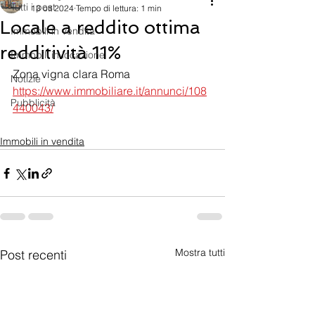
Tutti i post
13 ott 2024
Tempo di lettura: 1 min
Locale a reddito ottima
Immobili in vendita
redditività 11%
Immobili in locazione
Zona vigna clara Roma
Notizie
https://www.immobiliare.it/annunci/108
Pubblicità
440043/
Immobili in vendita
Mostra tutti
Post recenti