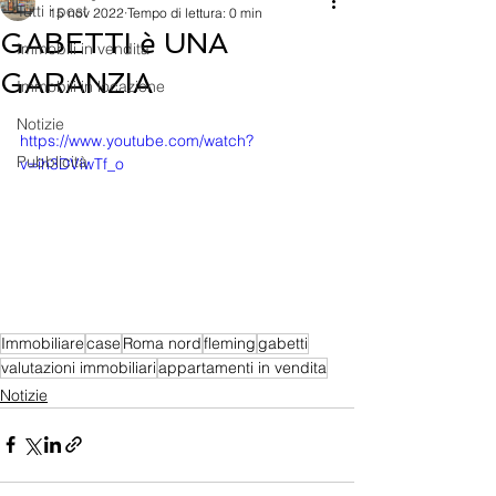
Tutti i post
15 nov 2022
Tempo di lettura: 0 min
GABETTI è UNA
Immobili in vendita
GARANZIA
Immobili in locazione
Notizie
https://www.youtube.com/watch?
Pubblicità
v=ih3DViwTf_o
Immobiliare
case
Roma nord
fleming
gabetti
valutazioni immobiliari
appartamenti in vendita
Notizie